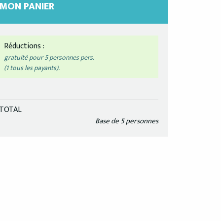
MON PANIER
Réductions :
gratuité pour
5 personnes
pers.
(1 tous les payants).
TOTAL
Base de
5 personnes