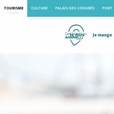
Aller
TOURISME
CULTURE
PALAIS DES CONGRÈS
PORT
au
contenu
principal
Je dors
Je mange