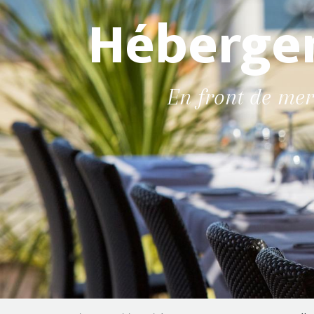
Hébergem
En front de mer