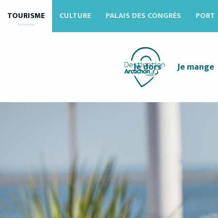
Aller
TOURISME
CULTURE
PALAIS DES CONGRÈS
PORT
au
contenu
principal
Je dors
Je mange