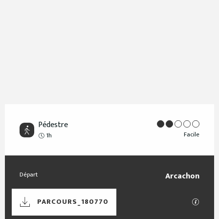
Pédestre
Facile
1h
Informations pratiques
Départ
Arcachon
Documentation
SECTIO
PARCOURS_180770