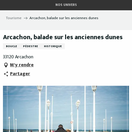
Aller
NOS UNIVERS
au
contenu
Tourisme
Arcachon, balade sur les anciennes dunes
principal
Arcachon, balade sur les anciennes dunes
BOUCLE
PÉDESTRE
HISTORIQUE
33120 Arcachon
M'y rendre
Partager