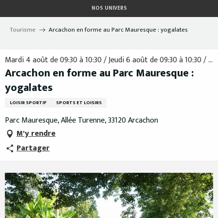
Aller
NOS UNIVERS
au
contenu
Tourisme
Arcachon en forme au Parc Mauresque : yogalates
principal
Mardi 4 août de 09:30 à 10:30 / Jeudi 6 août de 09:30 à 10:30 / ...
Arcachon en forme au Parc Mauresque :
yogalates
LOISIR SPORTIF
SPORTS ET LOISIRS
Parc Mauresque, Allée Turenne, 33120 Arcachon
M'y rendre
Partager