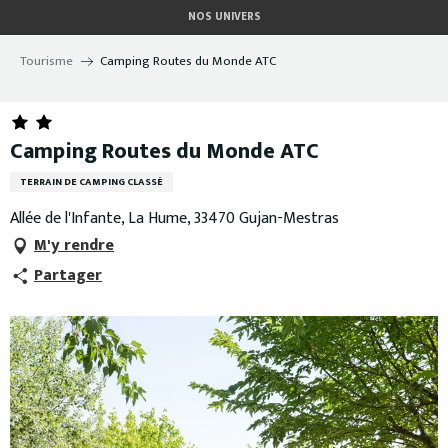
Aller
NOS UNIVERS
au
contenu
Tourisme
Camping Routes du Monde ATC
principal
Camping Routes du Monde ATC
TERRAIN DE CAMPING CLASSÉ
Allée de l'Infante, La Hume, 33470 Gujan-Mestras
M'y rendre
Partager