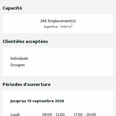
Capacité
246 Emplacement(s)
2
Superficie : 1500 m
Clientèles acceptées
Individuels
Groupes
Périodes d'ouverture
Du
Jusqu'au
2 mai 2026
19 septembre 2026
au
19 septembre 2026
Lundi
09:00 - 12:00
17:00 - 20:00