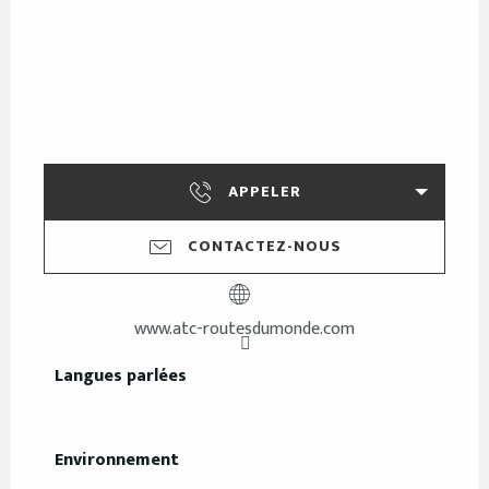
APPELER
CONTACTEZ-NOUS
www.atc-routesdumonde.com
Langues parlées
Langues parlées
Environnement
Environnement