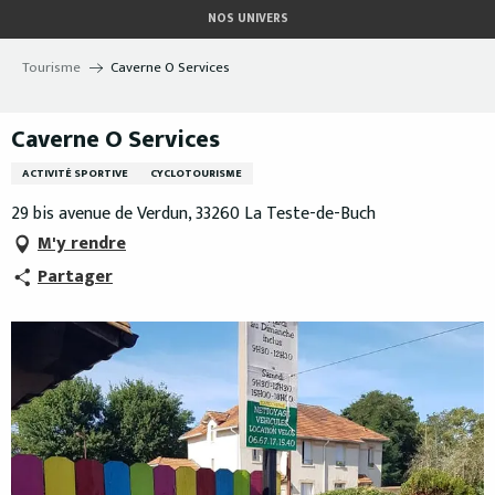
Aller
NOS UNIVERS
au
contenu
Tourisme
Caverne O Services
principal
Caverne O Services
ACTIVITÉ SPORTIVE
CYCLOTOURISME
29 bis avenue de Verdun, 33260 La Teste-de-Buch
M'y rendre
Partager