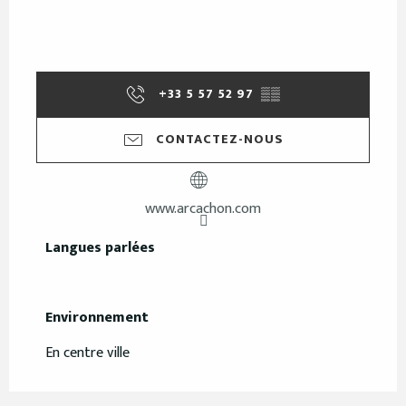
+33 5 57 52 97
▒▒
CONTACTEZ-NOUS
www.arcachon.com
Langues parlées
Langues parlées
Environnement
Environnement
En centre ville