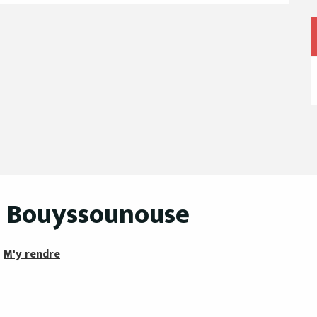
ie Bouyssounouse
M'y rendre