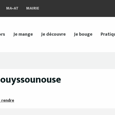
MA•AT
MAIRIE
ors
Je mange
Je découvre
Je bouge
Pratiq
 Bouyssounouse
 rendre