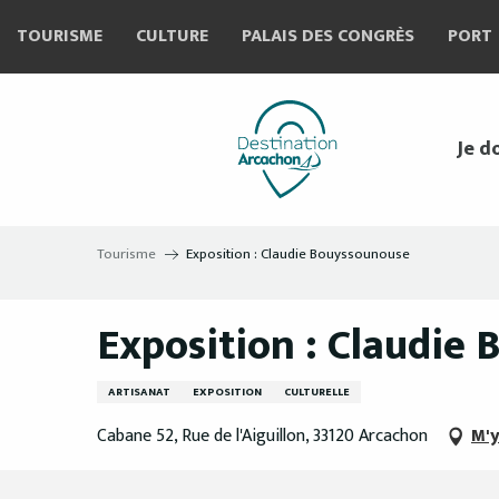
Aller
TOURISME
CULTURE
PALAIS DES CONGRÈS
PORT
au
contenu
principal
Je d
Tourisme
Exposition : Claudie Bouyssounouse
Exposition : Claudie
ARTISANAT
EXPOSITION
CULTURELLE
Cabane 52, Rue de l'Aiguillon, 33120 Arcachon
M'y