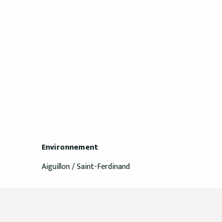
Environnement
Environnement
Aiguillon / Saint-Ferdinand