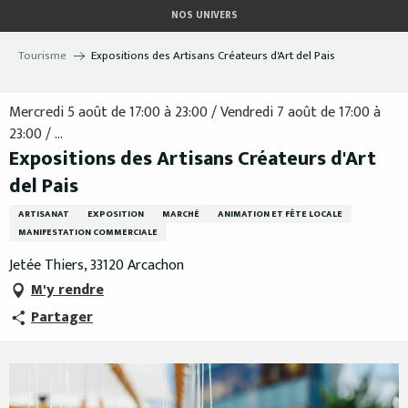
Aller
NOS UNIVERS
au
contenu
Tourisme
Expositions des Artisans Créateurs d'Art del Pais
principal
Mercredi 5 août de 17:00 à 23:00 / Vendredi 7 août de 17:00 à
23:00 / ...
Expositions des Artisans Créateurs d'Art
del Pais
ARTISANAT
EXPOSITION
MARCHÉ
ANIMATION ET FÊTE LOCALE
MANIFESTATION COMMERCIALE
Jetée Thiers, 33120 Arcachon
M'y rendre
Partager