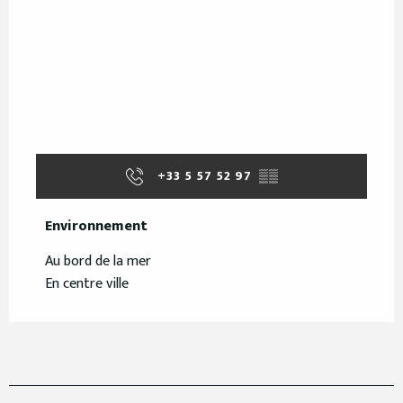
+33 5 57 52 97
▒▒
Environnement
Environnement
Au bord de la mer
En centre ville