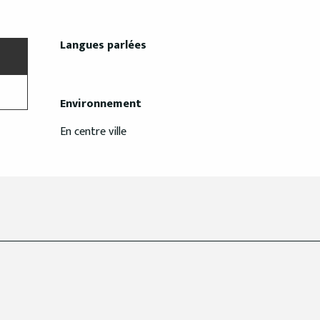
Langues parlées
Langues parlées
Environnement
Environnement
En centre ville