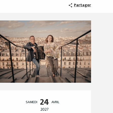
Partager
Ouverture et coordo
24
SAMEDI
AVRIL
2027