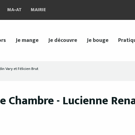
MA•AT
MAIRIE
ors
Je mange
Je découvre
Je bouge
Pratiq
n Vary et Félicien Brut
de Chambre - Lucienne Rena