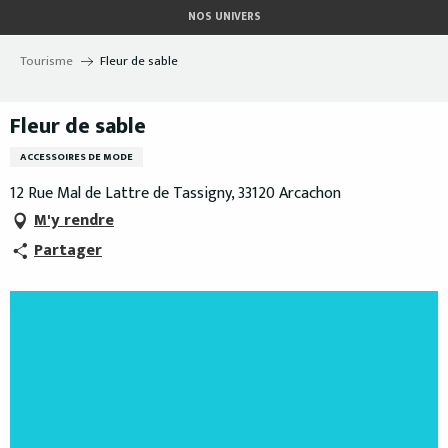
Aller
NOS UNIVERS
au
contenu
Tourisme
Fleur de sable
principal
Fleur de sable
ACCESSOIRES DE MODE
12 Rue Mal de Lattre de Tassigny, 33120 Arcachon
M'y rendre
Partager