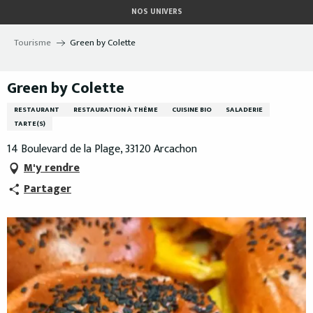
Aller
NOS UNIVERS
au
contenu
Tourisme
Green by Colette
principal
Green by Colette
RESTAURANT
RESTAURATION À THÈME
CUISINE BIO
SALADERIE
TARTE(S)
14 Boulevard de la Plage, 33120 Arcachon
M'y rendre
Partager