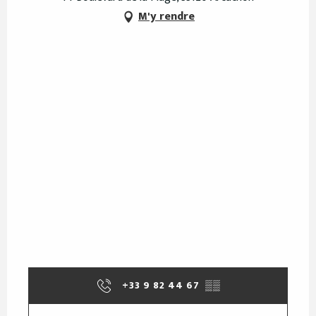
M'y rendre
+33 9 82 44 67
▒▒