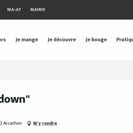
MA•AT
MAIRIE
ors
Je mange
Je découvre
Je bouge
Pratiq
etdown"
20 Arcachon
M'y rendre