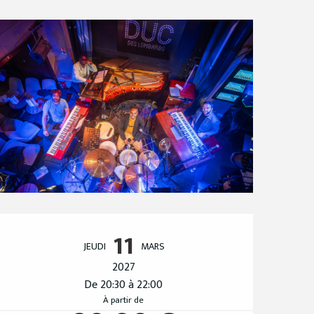
Ouverture et coordo
11
JEUDI
MARS
2027
De 20:30 à 22:00
À partir de