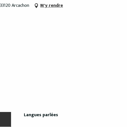
 33120 Arcachon
M'y rendre
Langues parlées
Langues parlées