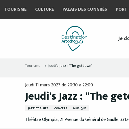
Aller
TOURISME
CULTURE
PALAIS DES CONGRÈS
PORT
au
contenu
principal
Je d
Tourisme
Jeudi's Jazz : "The getdown"
Jeudi 11 mars 2027 de 20:30 à 22:00
Jeudi's Jazz : "The g
JAZZ ET BLUES
CONCERT
MUSIQUE
Théâtre Olympia, 21 Avenue du Général de Gaulle, 331