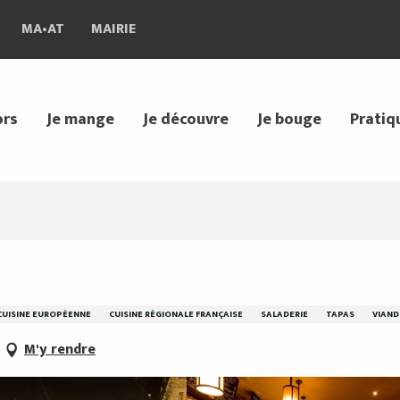
MA•AT
MAIRIE
ors
Je mange
Je découvre
Je bouge
Pratiq
CUISINE EUROPÉENNE
CUISINE RÉGIONALE FRANÇAISE
SALADERIE
TAPAS
VIAND
M'y rendre