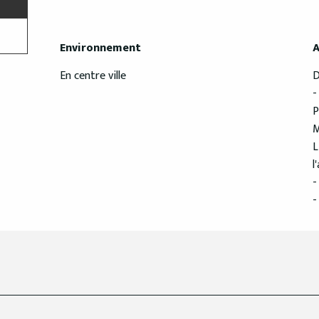
Environnement
Environnement
A
A
En centre ville
D
-
P
M
L
l
-
-