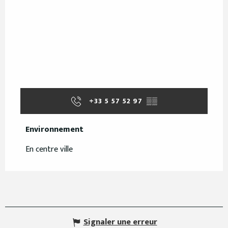
+33 5 57 52 97
▒▒
Environnement
Environnement
En centre ville
Signaler une erreur