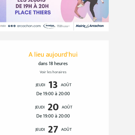
Ouverture et coordo
A lieu aujourd'hui
dans 18 heures
Voir les horaires
13
JEUDI
AOÛT
De 19:00 à 20:00
20
JEUDI
AOÛT
De 19:00 à 20:00
27
JEUDI
AOÛT