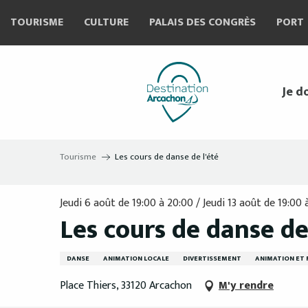
Aller
TOURISME
CULTURE
PALAIS DES CONGRÈS
PORT
au
contenu
principal
Je d
Tourisme
Les cours de danse de l'été
Jeudi 6 août de 19:00 à 20:00 / Jeudi 13 août de 19:00 à 
Les cours de danse de
DANSE
ANIMATION LOCALE
DIVERTISSEMENT
ANIMATION ET 
Place Thiers, 33120 Arcachon
M'y rendre