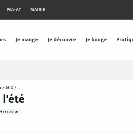
MA•AT
MAIRIE
ors
Je mange
Je découvre
Je bouge
Pratiq
20:00 / ...
 l'été
FÊTE LOCALE