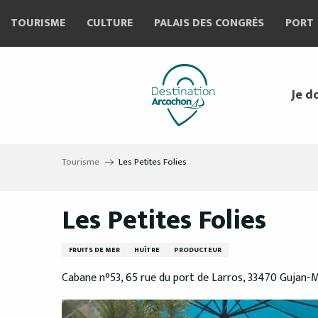
Aller
TOURISME
CULTURE
PALAIS DES CONGRÈS
PORT
au
contenu
principal
Je d
Tourisme
Les Petites Folies
Les Petites Folies
FRUITS DE MER
HUÎTRE
PRODUCTEUR
Cabane n°53, 65 rue du port de Larros, 33470 Gujan-