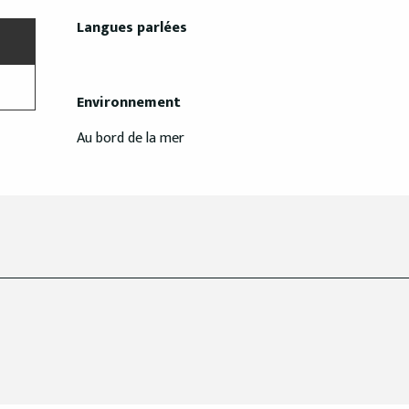
Langues parlées
Langues parlées
Environnement
Environnement
Au bord de la mer