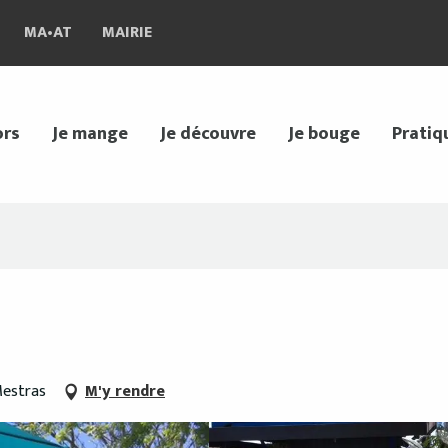
MA•AT
MAIRIE
ors
Je mange
Je découvre
Je bouge
Pratiq
Mestras
M'y rendre