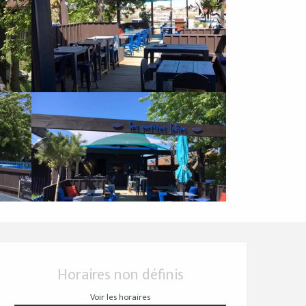
Ouverture et coordo
Horaires non définis
Voir les horaires