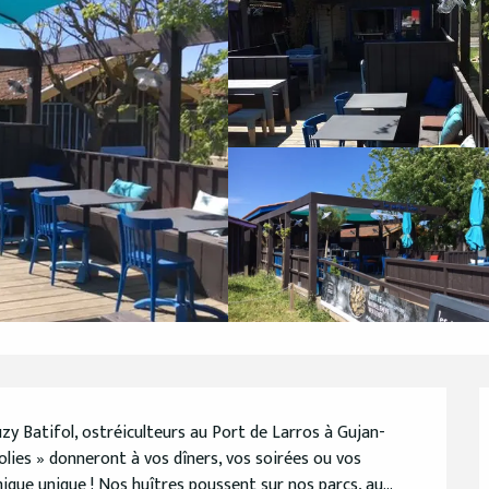
zy Batifol, ostréiculteurs au Port de Larros à Gujan-
olies » donneront à vos dîners, vos soirées ou vos 
ue unique ! Nos huîtres poussent sur nos parcs, au...