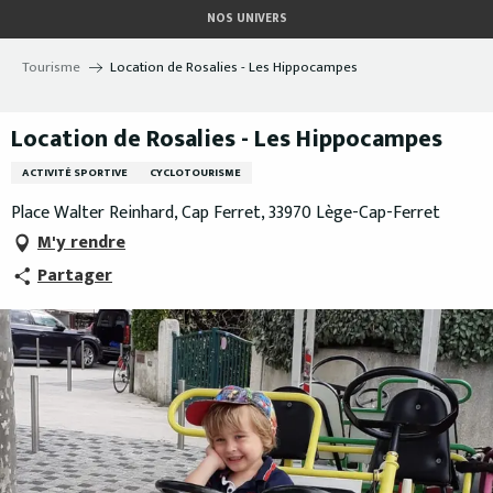
Aller
NOS UNIVERS
au
contenu
Tourisme
Location de Rosalies - Les Hippocampes
principal
Location de Rosalies - Les Hippocampes
ACTIVITÉ SPORTIVE
CYCLOTOURISME
Place Walter Reinhard, Cap Ferret, 33970 Lège-Cap-Ferret
M'y rendre
Partager