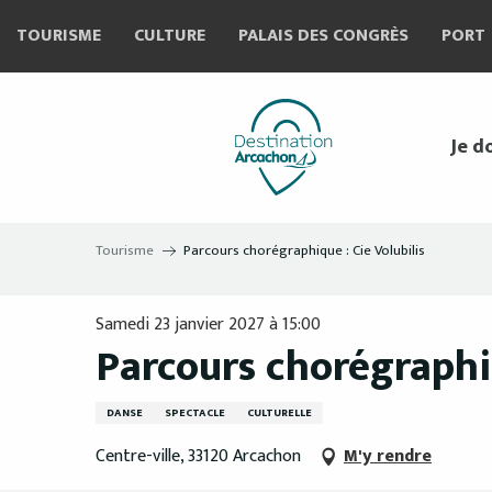
Aller
TOURISME
CULTURE
PALAIS DES CONGRÈS
PORT
au
contenu
principal
Je d
Tourisme
Parcours chorégraphique : Cie Volubilis
Samedi 23 janvier 2027 à 15:00
Parcours chorégraphiq
DANSE
SPECTACLE
CULTURELLE
Centre-ville, 33120 Arcachon
M'y rendre