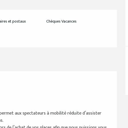
ires et postaux
Chèques Vacances
re permet aux spectateurs à mobilité réduite d’assister
s.
 lors de l’achat de vos places afin que nous puissions vous