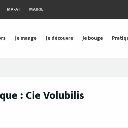
MA•AT
MAIRIE
ors
Je mange
Je découvre
Je bouge
Pratiq
ue : Cie Volubilis