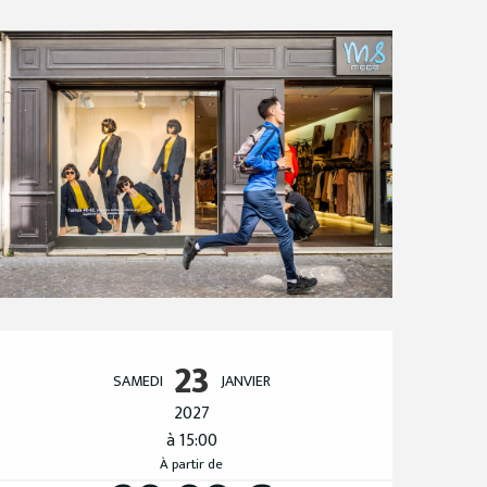
Ouverture et coordo
23
SAMEDI
JANVIER
2027
à 15:00
À partir de