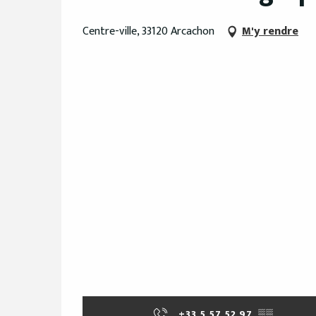
Centre-ville, 33120 Arcachon
M'y rendre
+33 5 57 52 97
▒▒