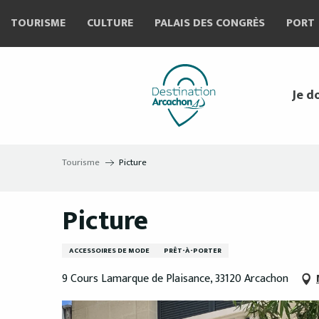
Aller
TOURISME
CULTURE
PALAIS DES CONGRÈS
PORT
au
contenu
principal
Je d
Tourisme
Picture
Picture
ACCESSOIRES DE MODE
PRÊT-À-PORTER
9 Cours Lamarque de Plaisance, 33120 Arcachon