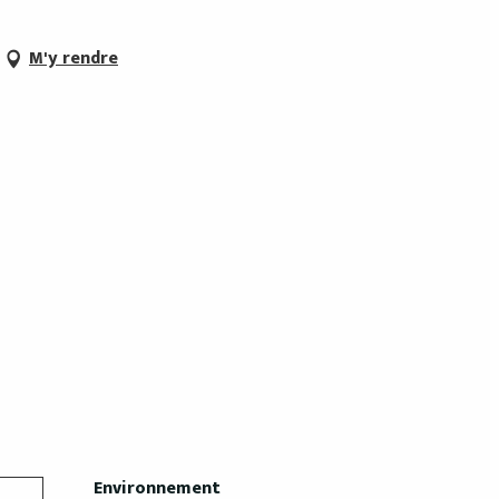
M'y rendre
Environnement
Environnement