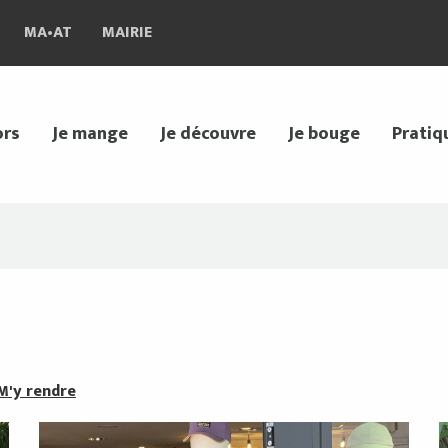
MA•AT
MAIRIE
ors
Je mange
Je découvre
Je bouge
Pratiq
M'y rendre