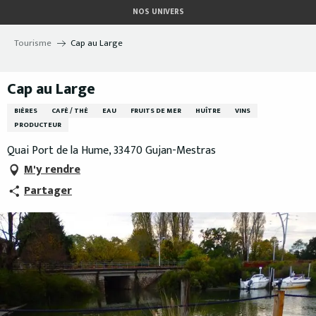
Aller
NOS UNIVERS
au
contenu
Tourisme
Cap au Large
principal
Cap au Large
BIÈRES
CAFÉ / THÉ
EAU
FRUITS DE MER
HUÎTRE
VINS
PRODUCTEUR
Quai Port de la Hume, 33470 Gujan-Mestras
M'y rendre
Partager