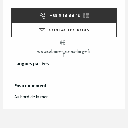
+33 5 56 66 18
▒▒
CONTACTEZ-NOUS
www.cabane-cap-au-large.fr
Langues parlées
Langues parlées
Environnement
Environnement
Au bord de la mer