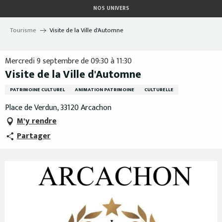
Aller
NOS UNIVERS
au
contenu
Tourisme
Visite de la Ville d'Automne
principal
Mercredi 9 septembre de 09:30 à 11:30
Visite de la Ville d'Automne
PATRIMOINE CULTUREL
ANIMATION PATRIMOINE
CULTURELLE
Place de Verdun, 33120 Arcachon
M'y rendre
Partager