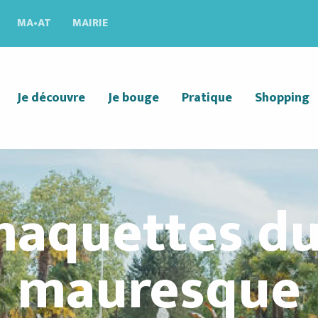
MA•AT
MAIRIE
Je découvre
Je bouge
Pratique
Shopping
maquettes du
mauresque