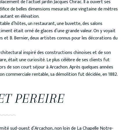
placement de l’actuel jardin Jacques Chirac. Il a ouvert ses
édifice de belles dimensions mesurait une vingtaine de mètres
autant en élévation.
 table d’hôtes, un restaurant, une buvette, des salons
âtiment était orné de glaces d’une grande valeur. On y voyait
es et B. Bernier, deux artistes connus pour les décorations du
rchitectural inspiré des constructions chinoises et de son
re, était une curiosité. Le plus célèbre de ses clients fut
 lors de son court séjour à Arcachon. Après quelques années
n commerciale rentable, sa démolition fut décidée, en 1882.
ET PEREIRE
trémité sud-ouest d’Arcachon, non loin de La Chapelle Notre-