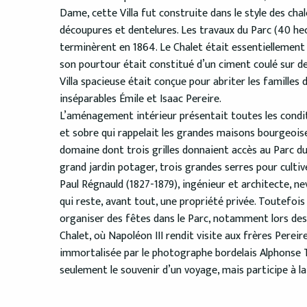
Dame, cette Villa fut construite dans le style des ch
découpures et dentelures. Les travaux du Parc (40 he
terminèrent en 1864. Le Chalet était essentiellement
son pourtour était constitué d’un ciment coulé sur de
Villa spacieuse était conçue pour abriter les familles 
inséparables Émile et Isaac Pereire.
L’aménagement intérieur présentait toutes les condit
et sobre qui rappelait les grandes maisons bourgeoise
domaine dont trois grilles donnaient accès au Parc du
grand jardin potager, trois grandes serres pour culti
Paul Régnauld (1827-1879), ingénieur et architecte, nev
qui reste, avant tout, une propriété privée. Toutefois
organiser des fêtes dans le Parc, notamment lors des
Chalet, où Napoléon III rendit visite aux frères Pereir
immortalisée par le photographe bordelais Alphonse T
seulement le souvenir d’un voyage, mais participe à