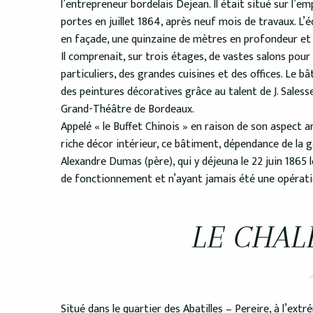
l’entrepreneur bordelais Dejean. Il était situé sur l’em
portes en juillet 1864, après neuf mois de travaux. L’
en façade, une quinzaine de mètres en profondeur et 
Il comprenait, sur trois étages, de vastes salons pour
particuliers, des grandes cuisines et des offices. Le b
des peintures décoratives grâce au talent de J. Saless
Grand-Théâtre de Bordeaux.
Appelé « le Buffet Chinois » en raison de son aspect a
riche décor intérieur, ce bâtiment, dépendance de la ga
Alexandre Dumas (père), qui y déjeuna le 22 juin 1865
de fonctionnement et n’ayant jamais été une opératio
LE CHAL
Situé dans le quartier des Abatilles – Pereire, à l’ex