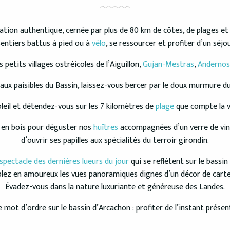
ation authentique, cernée par plus de 80 km de côtes, de plages et d
sentiers battus à pied ou à
vélo
, se ressourcer et profiter d’un séjo
etits villages ostréicoles de l’Aiguillon,
Gujan-Mestras
,
Andernos
ux paisibles du Bassin, laissez-vous bercer par le doux murmure d
leil et détendez-vous sur les 7 kilomètres de
plage
que compte la vi
s en bois pour déguster nos
huîtres
accompagnées d’un verre de vin.
d’ouvrir ses papilles aux spécialités du terroir girondin.
spectacle des dernières lueurs du jour
qui se reflètent sur le bassin
ez en amoureux les vues panoramiques dignes d’un décor de carte
Évadez-vous dans la nature luxuriante et généreuse des Landes.
e mot d’ordre sur le bassin d’Arcachon : profiter de l’instant présent