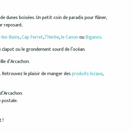
e dunes boisées. Un petit coin de paradis pour flâner,
ur reposant.
-les-Bains
,
Cap Ferret
,
l’Herbe
,
le Canon
ou
Biganos
.
u clapot ou le grondement sourd de l’océan.
lle d’Arcachon.
 Retrouvez le plaisir de manger des
produits locaux
,
 d’Arcachon.
 postale.
 !