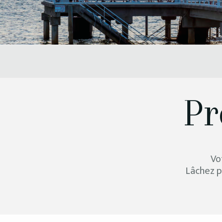
Pr
Vo
Lâchez p