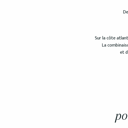
De
Sur la côte atlan
La combinaiso
et d
po