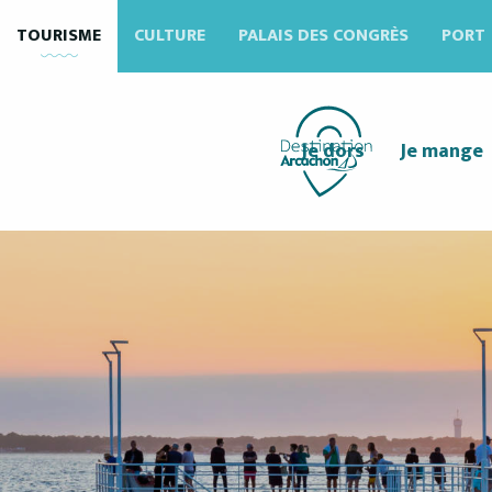
Aller
TOURISME
CULTURE
PALAIS DES CONGRÈS
PORT
au
contenu
principal
Je dors
Je mange