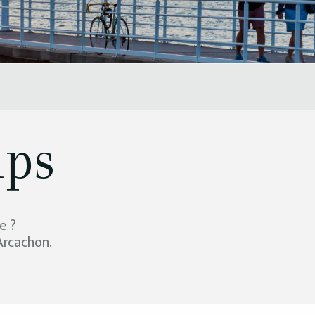
mps
e ?
Arcachon.