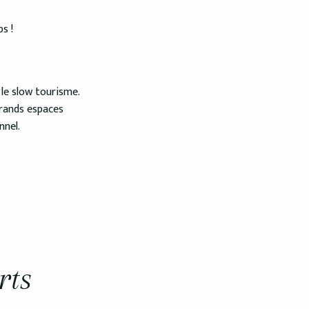
s !
 le slow tourisme.
grands espaces
nnel.
rts