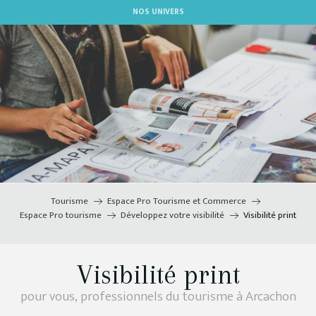
Aller
NOS UNIVERS
au
contenu
principal
Tourisme
Espace Pro Tourisme et Commerce
Espace Pro tourisme
Développez votre visibilité
Visibilité print
Visibilité print
pour vous, professionnels du tourisme à Arcachon