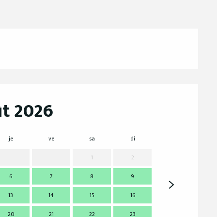
t 2026
je
ve
sa
di
lu
m
1
2
6
7
8
9
7
13
14
15
16
14
1
20
21
22
23
21
2