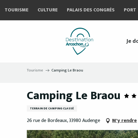
Aller
TOURISME
CULTURE
PALAIS DES CONGRÈS
PORT
au
contenu
principal
Je d
Tourisme
Camping Le Braou
Camping Le Braou
TERRAIN DE CAMPING CLASSÉ
26 rue de Bordeaux, 33980 Audenge
M'y rendre