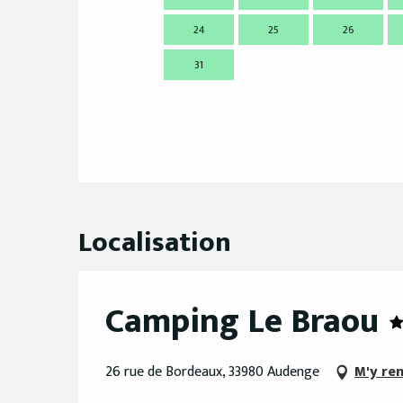
24
25
26
31
Localisation
Camping Le Braou
26 rue de Bordeaux, 33980 Audenge
M'y re