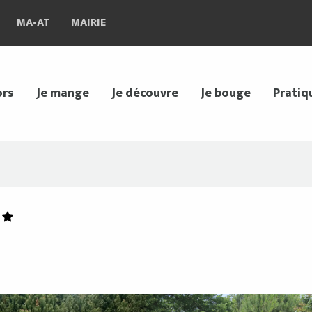
MA•AT
MAIRIE
ors
Je mange
Je découvre
Je bouge
Pratiq