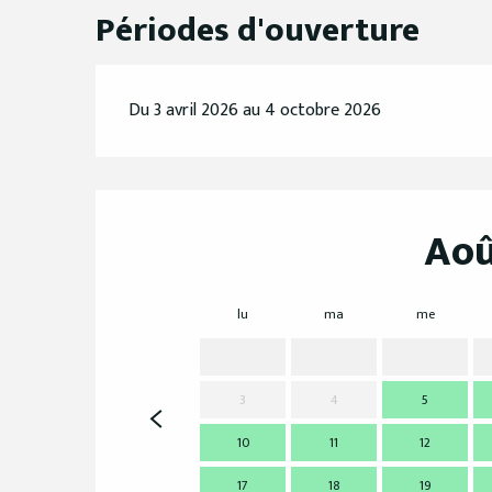
Périodes d'ouverture
Du 3 avril 2026 au 4 octobre 2026
Aoû
lu
ma
me
3
4
5
10
11
12
17
18
19