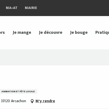
MA•AT
MAIRIE
ors
Je mange
Je découvre
Je bouge
Pratiq
ANIMATION ET FÊTE LOCALE
, 33120 Arcachon
M'y rendre