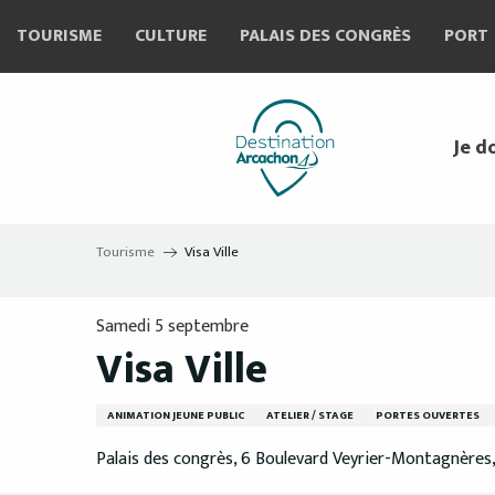
Aller
TOURISME
CULTURE
PALAIS DES CONGRÈS
PORT
au
contenu
principal
Je d
Tourisme
Visa Ville
Samedi 5 septembre
Visa Ville
ANIMATION JEUNE PUBLIC
ATELIER / STAGE
PORTES OUVERTES
Palais des congrès, 6 Boulevard Veyrier-Montagnères